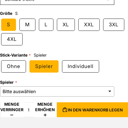
Größe
S
S
M
L
XL
XXL
3XL
4XL
Stick-Variante
Spieler
Ohne
Spieler
Individuell
Spieler
MENGE
MENGE
VERRINGERN
ERHÖHEN
IN DEN WARENKORB LEGEN