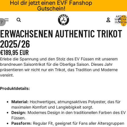
Hol dir jetzt einen EVF Fanshop
Hol dir jetzt einen EVF Fanshop
Gutschein!
Gutschein!
ARTIKEL
WARENK
/
7
INSGESA
0
ERWACHSENEN AUTHENTIC TRIKOT
2025/26
€189,95 EUR
Erlebe die Spannung und den Stolz des EV Füssen mit unserem
brandneuen Saisontrikot für die Oberliga Saison. Dieses Jahr
präsentieren wir nicht nur ein Trikot, das Tradition und Moderne
vereint.
Produktdetails:
Material:
Hochwertiges, atmungsaktives Polyester, das für
maximalen Komfort und Langlebigkeit sorgt.
Design:
Modernes Design in den traditionellen Farben des EV
Füssen.
Passform:
Regular Fit, geeignet für Fans aller Altersgruppen