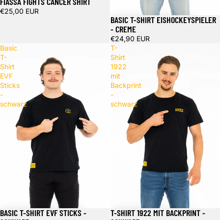
FIASSA FIGHTS CANCER SHIRT
€25,00 EUR
BASIC T-SHIRT EISHOCKEYSPIELER
- CREME
€24,90 EUR
Basic
T-
T-
Shirt
Shirt
1922
EVF
mit
Sticks
Backprint
-
-
schwarz
schwarz
BASIC T-SHIRT EVF STICKS -
T-SHIRT 1922 MIT BACKPRINT -