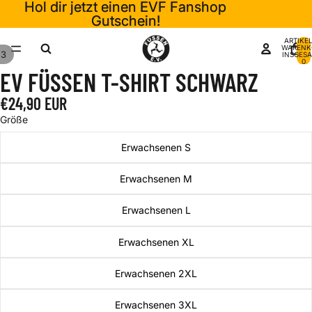
Hol dir jetzt einen EVF Fanshop
Hol dir jetzt einen EVF Fanshop
Gutschein!
Gutschein!
ARTIKEL
WARENK
/
3
INSGESA
0
EV FÜSSEN T-SHIRT SCHWARZ
€24,90 EUR
Größe
Erwachsenen S
Erwachsenen M
Erwachsenen L
Erwachsenen XL
Erwachsenen 2XL
Erwachsenen 3XL