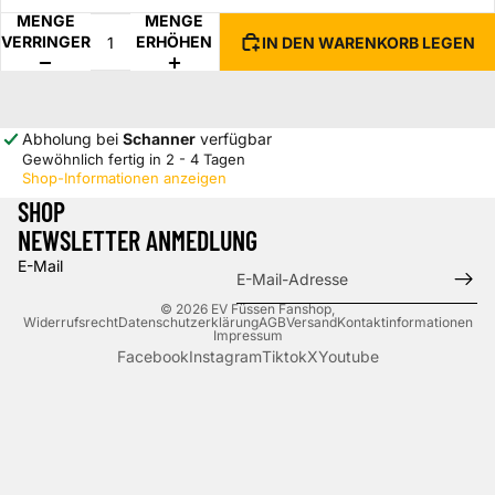
MENGE
MENGE
VERRINGERN
ERHÖHEN
IN DEN WARENKORB LEGEN
Abholung bei
Schanner
verfügbar
Gewöhnlich fertig in 2 - 4 Tagen
Shop-Informationen anzeigen
SHOP
NEWSLETTER ANMEDLUNG
E-Mail
© 2026
EV Füssen Fanshop
,
Widerrufsrecht
Datenschutzerklärung
AGB
Versand
Kontaktinformationen
Impressum
Facebook
Instagram
Tiktok
X
Youtube